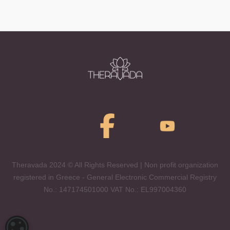
Theravada 2024 © All Rights Reserved | Non profit organization
registered in Greece - General Electronic Commercial Registry
No.: 147174501000 VAT No.: EL997004360
ΡΥΘΜΊΣΕΙΣ COOKIES