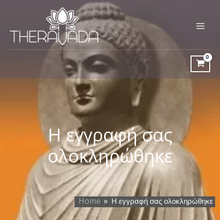
Μετάβαση
στο
περιεχόμενο
Main
Menu
Η εγγραφή σας
ολοκληρώθηκε
Home
»
Η εγγραφή σας ολοκληρώθηκε